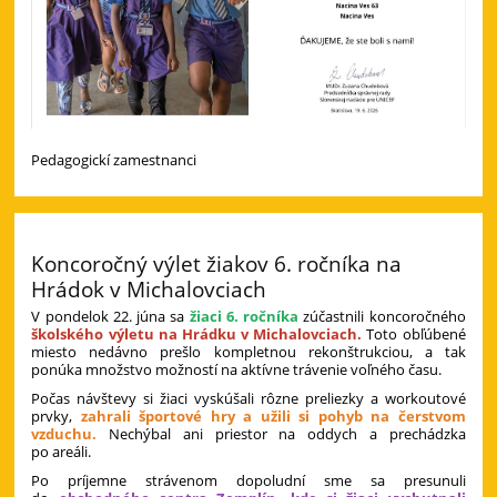
Pedagogickí zamestnanci
Koncoročný výlet žiakov 6. ročníka na
Hrádok v Michalovciach
V pondelok 22. júna sa
žiaci 6. ročníka
zúčastnili koncoročného
školského výletu na Hrádku v Michalovciach.
Toto obľúbené
miesto nedávno prešlo kompletnou rekonštrukciou, a tak
ponúka množstvo možností na aktívne trávenie voľného času.
Počas návštevy si žiaci vyskúšali rôzne preliezky a workoutové
prvky,
zahrali športové hry a užili si pohyb na čerstvom
vzduchu.
Nechýbal ani priestor na oddych a prechádzka
po areáli.
Po príjemne strávenom dopoludní sme sa presunuli