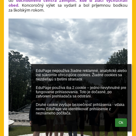
do
obchodného centra Zemplín, kde si žiaci vychutnali
obed
. Koncoročný výlet sa vydaril a bol príjemnou bodkou
za školským rokom.
EduPage nepoužíva žiadne reklamné, analytické alebo 
iné súkromie ohrozujúce cookies. Žiadne cookies sa 
nezdieľajú s tretími stranami.

EduPage používa iba 2 cookie – jedno nevyhnutné pre 
fungovanie prihlasovania. Toto je dočasné, po 
zatvorení prehliadača sa odstráni.

Druhé cookie zvyšuje bezpečnosť prihlásenia - vďaka 
nemu EduPage vie identifikovať prihlásenie z 
neznámeho počítača.
Ok