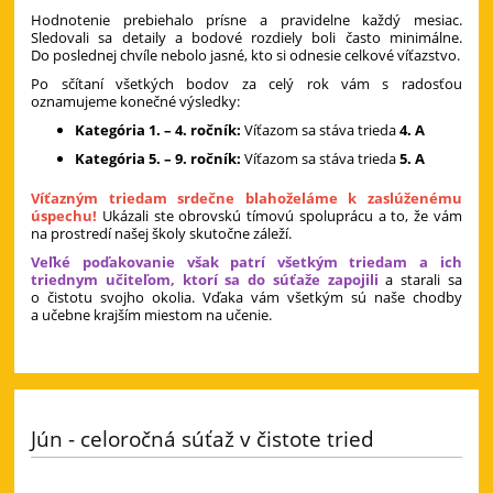
Hodnotenie prebiehalo prísne a pravidelne každý mesiac.
Sledovali sa detaily a bodové rozdiely boli často minimálne.
Do poslednej chvíle nebolo jasné, kto si odnesie celkové víťazstvo.
Po sčítaní všetkých bodov za celý rok vám s radosťou
oznamujeme konečné výsledky:
Kategória 1. – 4. ročník:
Víťazom sa stáva trieda
4. A
Kategória 5. – 9. ročník:
Víťazom sa stáva trieda
5. A
Víťazným triedam srdečne blahoželáme k zaslúženému
úspechu!
Ukázali ste obrovskú tímovú spoluprácu a to, že vám
na prostredí našej školy skutočne záleží.
Veľké poďakovanie však patrí všetkým triedam a ich
triednym učiteľom, ktorí sa do súťaže zapojili
a starali sa
o čistotu svojho okolia. Vďaka vám všetkým sú naše chodby
a učebne krajším miestom na učenie.
Jún - celoročná súťaž v čistote tried