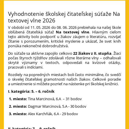
Vyhodnotenie školskej čitateľskej súťaže Na
textovej vlne 2026
V období od 11. 05. 2026 do 08. 06. 2026 prebiehala na našej škole
obľúbená čitateľská súťaž
Na textovej vlne
. Hlavným cieľom
tejto aktivity bolo podporiť u žiakov záujem o literatúru, rozvíjať
čítanie s porozumením, kritické myslenie a ukázať, že svet kníh
ponúka nekonečné dobrodružstvá.
Do súťaže sa aktívne zapojilo celkovo
22 žiakov
z II. stupňa
. Žiaci
počas štyroch týždňov zdolávali rôzne literárne vlny – odhaľovali
skryté významy v textoch, odpovedali na kvízové otázky,
pracovali s indíciami.
Rozdiely na popredných miestach boli často minimálne, čo svedčí
o skvelej čitateľskej gramotnosti našich žiakov. Celkové poradie
a umiestnenie si môžete pozrieť na nástenke pri školskej knižnici.
I. kategória: 5. – 6. ročník
1. miesto:
Tina Marcinová, 6.A – 31 bodov
2. miesto:
Dagmar Marcinová, 5.A - 30 bodov
3. miesto:
Alex Karchňák, 6.A - 29 bodov
II. kategória: 7. – 9. ročník