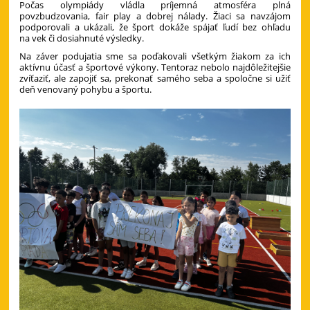
Počas olympiády vládla príjemná atmosféra plná
povzbudzovania, fair play a dobrej nálady. Žiaci sa navzájom
podporovali a ukázali, že šport dokáže spájať ľudí bez ohľadu
na vek či dosiahnuté výsledky.
Na záver podujatia sme sa poďakovali všetkým žiakom za ich
aktívnu účasť a športové výkony. Tentoraz nebolo najdôležitejšie
zvíťaziť, ale zapojiť sa, prekonať samého seba a spoločne si užiť
deň venovaný pohybu a športu.