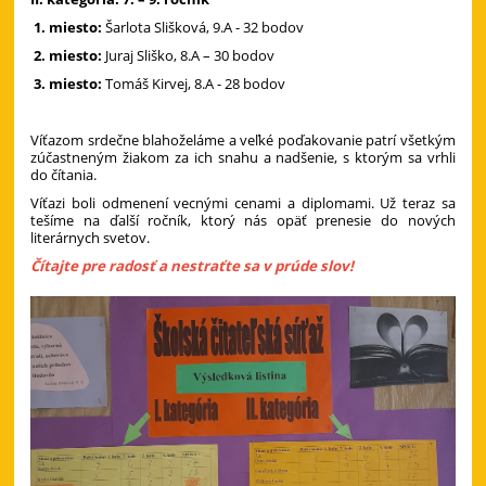
1. miesto:
Šarlota Slišková, 9.A - 32 bodov
2. miesto:
Juraj Sliško, 8.A – 30 bodov
3. miesto:
Tomáš Kirvej, 8.A - 28 bodov
Víťazom srdečne blahoželáme a veľké poďakovanie patrí všetkým
zúčastneným žiakom za ich snahu a nadšenie, s ktorým sa vrhli
do čítania.
Víťazi boli odmenení vecnými cenami a diplomami. Už teraz sa
tešíme na ďalší ročník, ktorý nás opäť prenesie do nových
literárnych svetov.
Čítajte pre radosť a nestraťte sa v prúde slov!