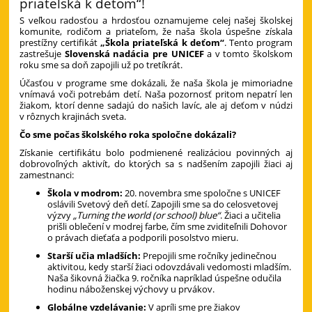
priateľská k deťom“!
S veľkou radosťou a hrdosťou oznamujeme celej našej školskej
komunite, rodičom a priateľom, že naša škola úspešne získala
prestížny certifikát
„Škola priateľská k deťom“
. Tento program
zastrešuje
Slovenská nadácia pre UNICEF
a v tomto školskom
roku sme sa doň zapojili už po tretíkrát.
Účasťou v programe sme dokázali, že naša škola je mimoriadne
vnímavá voči potrebám detí. Naša pozornosť pritom nepatrí len
žiakom, ktorí denne sadajú do našich lavíc, ale aj deťom v núdzi
v rôznych krajinách sveta.
Čo sme počas školského roka spoločne dokázali?
Získanie certifikátu bolo podmienené realizáciou povinných aj
dobrovoľných aktivít, do ktorých sa s nadšením zapojili žiaci aj
zamestnanci:
Škola v modrom:
20. novembra sme spoločne s UNICEF
oslávili Svetový deň detí. Zapojili sme sa do celosvetovej
výzvy
„Turning the world (or school) blue“
. Žiaci a učitelia
prišli oblečení v modrej farbe, čím sme zviditeľnili Dohovor
o právach dieťaťa a podporili posolstvo mieru.
Starší učia mladších:
Prepojili sme ročníky jedinečnou
aktivitou, kedy starší žiaci odovzdávali vedomosti mladším.
Naša šikovná žiačka 9. ročníka napríklad úspešne odučila
hodinu náboženskej výchovy u prvákov.
Globálne vzdelávanie:
V apríli sme pre žiakov