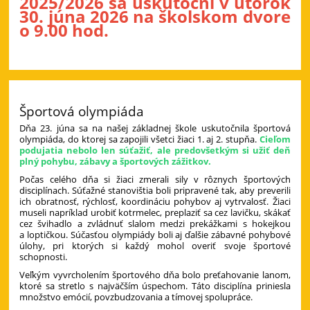
2025/2026 sa uskutoční v utorok
30. júna 2026 na školskom dvore
o 9.00 hod.
Športová olympiáda
Dňa 23. júna sa na našej základnej škole uskutočnila športová
olympiáda, do ktorej sa zapojili všetci žiaci 1. aj 2. stupňa.
Cieľom
podujatia nebolo len súťažiť, ale predovšetkým si užiť deň
plný pohybu, zábavy a športových zážitkov.
Počas celého dňa si žiaci zmerali sily v rôznych športových
disciplínach. Súťažné stanovištia boli pripravené tak, aby preverili
ich obratnosť, rýchlosť, koordináciu pohybov aj vytrvalosť. Žiaci
museli napríklad urobiť kotrmelec, preplaziť sa cez lavičku, skákať
cez švihadlo a zvládnuť slalom medzi prekážkami s hokejkou
a loptičkou. Súčasťou olympiády boli aj ďalšie zábavné pohybové
úlohy, pri ktorých si každý mohol overiť svoje športové
schopnosti.
Veľkým vyvrcholením športového dňa bolo preťahovanie lanom,
ktoré sa stretlo s najväčším úspechom. Táto disciplína priniesla
množstvo emócií, povzbudzovania a tímovej spolupráce.