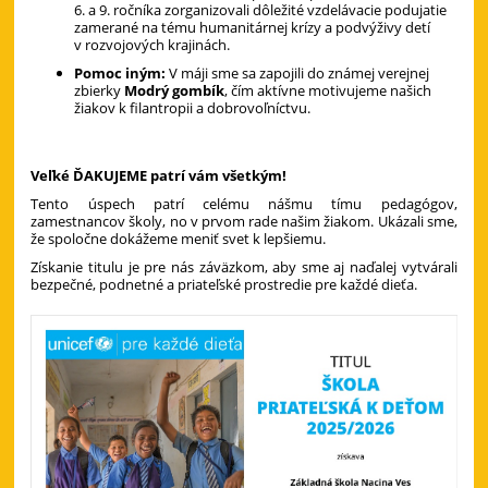
6. a 9. ročníka zorganizovali dôležité vzdelávacie podujatie
zamerané na tému humanitárnej krízy a podvýživy detí
v rozvojových krajinách.
Pomoc iným:
V máji sme sa zapojili do známej verejnej
zbierky
Modrý gombík
, čím aktívne motivujeme našich
žiakov k filantropii a dobrovoľníctvu.
Veľké ĎAKUJEME patrí vám všetkým!
Tento úspech patrí celému nášmu tímu pedagógov,
zamestnancov školy, no v prvom rade našim žiakom. Ukázali sme,
že spoločne dokážeme meniť svet k lepšiemu.
Získanie titulu je pre nás záväzkom, aby sme aj naďalej vytvárali
bezpečné, podnetné a priateľské prostredie pre každé dieťa.